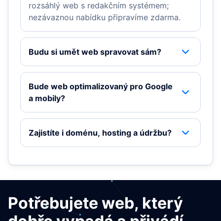
rozsáhlý web s redakčním systémem;
nezávaznou nabídku připravíme zdarma.
Budu si umět web spravovat sám?
Ano. Weby stavíme s redakčním systémem
(CMS), takže obsah, texty i obrázky
Bude web optimalizovaný pro Google
zvládnete upravovat bez znalosti
a mobily?
programování.
Ano. Web připravujeme responzivní a s
ohledem na SEO — správná struktura,
Zajistíte i doménu, hosting a údržbu?
rychlost a metadata.
Ano. Postaráme se o spuštění na vaší
doméně, hosting i následnou údržbu,
aktualizace a zálohy.
Potřebujete web, který