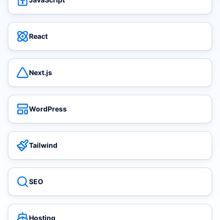
React
Next.js
WordPress
Tailwind
SEO
Hosting